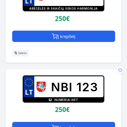
ABĖCĖLĖS IR SKAIČIŲ SEKOS HARMONIJA
250€
Į krepšelį
🔢 Sekos
NBI 123
NUMERIAI.NET
250€