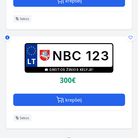
Į krepšelį
🔢 Sekos
NBC 123
📻 GREITOS ŽINIOS KELYJE!
300€
Į krepšelį
🔢 Sekos