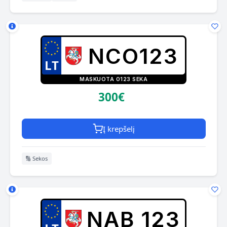
NCO123
MASKUOTA 0123 SEKA
300€
Į krepšelį
🔢 Sekos
NAB 123