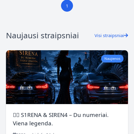
1
Naujausi straipsniai
Visi straipsniai
Naujienos
🧜‍♀️ S1RENA & SIREN4 – Du numeriai.
Viena legenda.