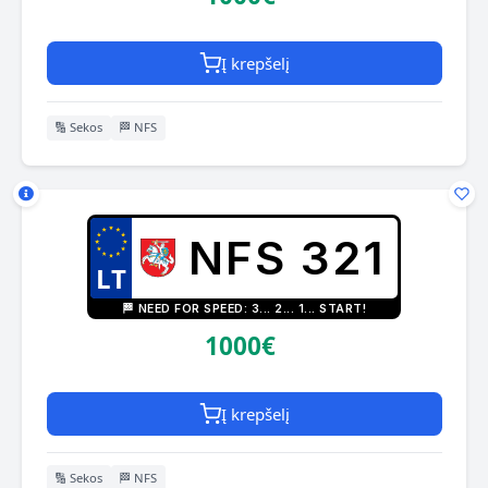
Į krepšelį
🔢 Sekos
🏁 NFS
NFS 321
🏁 NEED FOR SPEED: 3... 2... 1... START!
1000€
Į krepšelį
🔢 Sekos
🏁 NFS