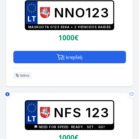
NNO123
MASKUOTA 0123 SEKA + 2 VIENODOS RAIDĖS
1000€
Į krepšelį
🔢 Sekos
NFS 123
🏁 NEED FOR SPEED: READY... SET... GO!
1000€