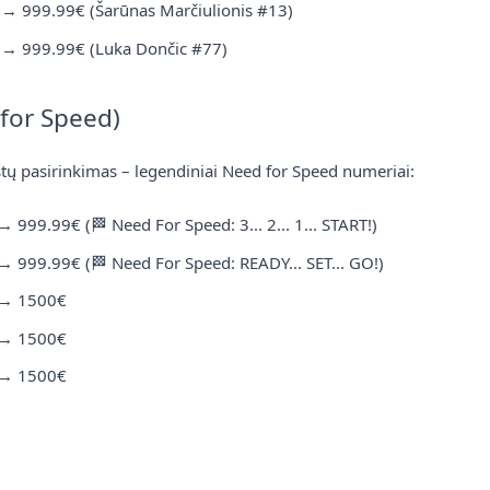
→
999.99€
(Šarūnas Marčiulionis #13)
Ar numeriai tinkami
→
999.99€
(Luka Dončic #77)
teisėti?
ėkite "Į krepšelį" →
žpildykite kontaktinius
Taip, visi mūsų numeriai yr
for Speed)
"Regitra" sistemoje ir atit
stų pasirinkimas – legendiniai Need for Speed numeriai:
→
999.99€
(🏁 Need For Speed: 3... 2... 1... START!)
ilniuje?
Kokia numerių per
→
999.99€
(🏁 Need For Speed: READY... SET... GO!)
→
1500€
skaitymo pateikiamas
Apmokėti už numerius bei 
igaliojimai.lt
pirkėjas turi 
→
1500€
numerio ženklus jo vardu (o
→
1500€
pasirinkto miesto "Regitra