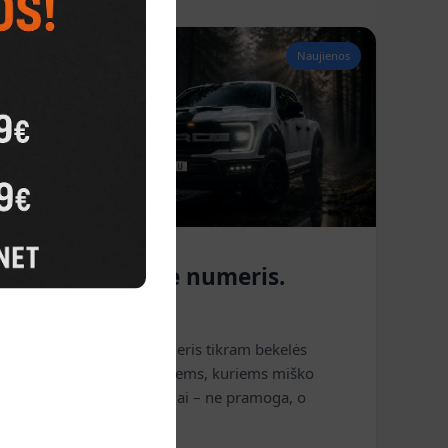
Naujienos
🌲 M1SKU – Ne numeris.
Charakteris.
M1SKU – vardinis numeris tikram bekelės
entuziastui. Sukurtas tiems, kuriems miško
takai, purvas ir nuotykiai – ne pramoga, o
gyvenimo būdas.