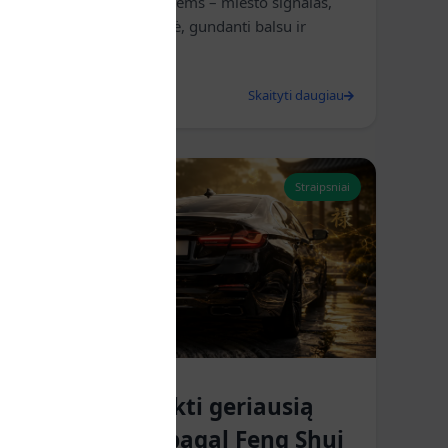
įžiebia vaizduotę. Vieniems – miesto signalas,
kitiems – mitinė būtybė, gundanti balsu ir
išvaizda.
2025 m. gegužės 10 d.
Skaityti daugiau
Straipsniai
📱 Kaip išsirinkti geriausią
auto numerį pagal Feng Shui