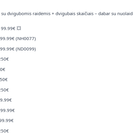
2026 m. birželio 18 d.
Skaityti daugiau
i su dvigubomis raidėmis + dvigubais skaičiais – dabar su nuolaid
199.99€
💥
Akcijos
99.99€
(NH0077)
99.99€
(ND0099)
250€
0€
50€
250€
🔥 SPALIO AKCIJA – Iki -70%
9.99€
nuolaidos išskirtiniams
299.99€
numeriams!
99.99€
Paskutinės spalio savaitės – paskutinė proga! Iki
250€