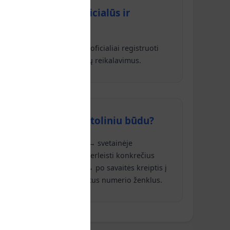
 registravimui, oficialūs ir
a tinkami registravimui – oficialiai registruoti
inka visus Lietuvos įstatymų reikalavimus.
leidimo tvarka nuotoliniu būdu?
administracines išlaidas → svetainėje
suteikti mums įgaliojimą perleisti konkrečius
ficiali "Regitra" tvarka) → po savaitės kreiptis į
" padalinį atsiimti persiųstus numerio ženklus.