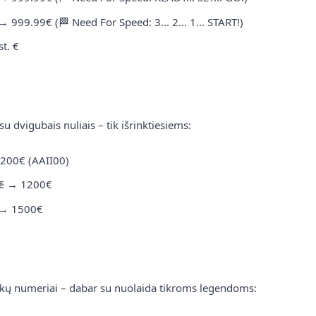
kolekcijoje
→
999.99€
(🏁 Need For Speed: 3... 2... 1... START!)
st. €
Atraskite, kokie automobilių numerių deriniai
šiuo metu labiausiai traukia dėmesį ir kodėl.
O
2025 m. gegužės 5 d.
Skaityti daugiau
su dvigubais nuliais – tik išrinktiesiems:
200€
(AAII00)
1
2
€
→
1200€
→
1500€
ausimai (DUK)
kų numeriai – dabar su nuolaida tikroms legendoms: