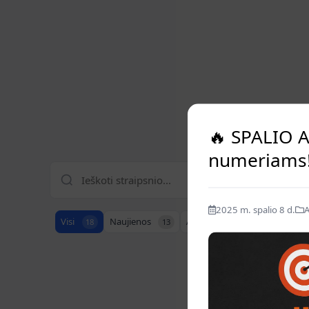
🔥 SPALIO A
numeriams
2025 m. spalio 8 d.
A
Visi
Naujienos
Akcijos
Straipsniai
18
13
1
4