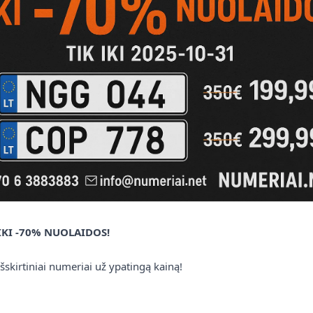
Naujienos
👑 LUK0 – Vienas
geidžiamiausių vardinių
 IKI -70% NUOLAIDOS!
numerių
išskirtiniai numeriai už ypatingą kainą!
LUK0 – trumpas, aiškus ir lengvai įsimenamas
vardinis numeris. Klasikinis vardas ir modernus
simbolių derinys viename.