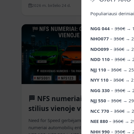
2026 m. birželio 24 d.
Skaityti daugiau
Populiariausi derinia
NGG 044
–
350€
→
Naujienos
NHO077
–
350€
→
2
NDO099
–
350€
→
2
NDD 110
–
350€
→
NJJ 110
–
350€
→
25
NYY 110
–
350€
→
2
NGG 330
–
350€
→
🏁 NFS numeriai: greitis ir
NJJ 550
–
350€
→
29
stilius vienoje vietoje
NCC 770
–
350€
→
Need for Speed gerbėjams - išskirtiniai NFS
NEE 880
–
350€
→
2
numeriai automobilių entuziastams. NFS 001,
NHH 990
–
350€
→