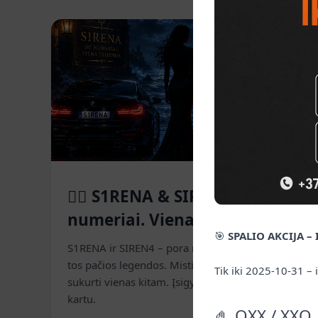
Naujienos
🧜‍♀️ S1RENA & SIREN4 – Du
numeriai. Viena legenda.
🎯
SPALIO AKCIJA –
S1RENA ir SIREN4 – pora numerių, gimusių iš
tos pačios legendos. Mistiški, charizmatiški ir
Tik iki 2025-10-31 – 
sukurti vienas kitam. Įsigykite atskirai arba abu
kartu.
🤌 OXX / XXO