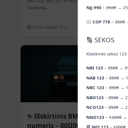
NFS 123, NFS 321 ir NFS 888 jau laukia naujų
NJJ 990
–
350€
→
25
savininkų.
👮‍♂️
COP 778
–
350€
2026 m. birželio 15 d.
Skaityti daugiau
🔢 SEKOS
Klasikinės sekos 123 
Naujienos
NBI 123
–
350€
→
9
NAB 123
–
350€
→
NBC 123
–
350€
→
NBO123
–
350€
→
2
NCO123
–
350€
→
2
✨ Išskirtinis BMW stiliaus
NNO123
–
1200€
numeris – 00II00
🏁
NFS 123
–
1200€