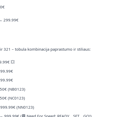
70% nuolaidos unikaliausiems automobilių
0€
numeriams. NBA, NFS, vardiniai ir ne tik – dabar
už neįtikėtinas kainas!
→
299.99€
2025 m. spalio 8 d.
Skaityti daugiau
ir 321 – tobula kombinacija paprastumo ir stiliaus:
Straipsniai
9.99€
💥
199.99€
199.99€
50€
(NB0123)
50€
(NC0123)
🎯 TOP 5 populiariausi
→
999.99€
(NN0123)
numerių deriniai mūsų
→
999.99€
(🏁 Need For Speed: READY... SET... GO!)