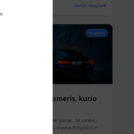
2026 m. birželio 17 d.
Skaityti daugiau
a:
Naujienos
🔥 S1RENA – numeris, kurio
nepamirši
S1RENA – tai daugiau nei garsas. Tai vardas,
kuris alsuoja paslaptimi, traukia žvilgsnius ir