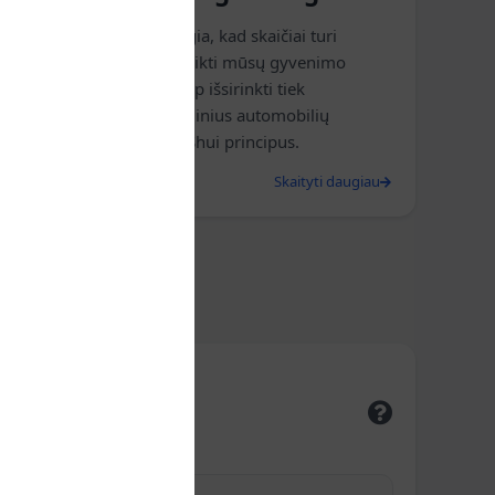
Feng Shui mokslas teigia, kad skaičiai turi
energiją, kuri gali paveikti mūsų gyvenimo
kokybę. Sužinokite, kaip išsirinkti tiek
standartinius, tiek vardinius automobilių
numerius pagal Feng Shui principus.
2025 m. balandžio 20 d.
Skaityti daugiau