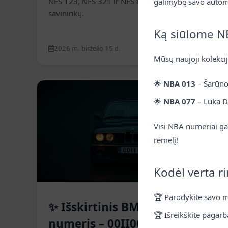
NFS 123, NFS 321 ir NFS 888 jau laukia naujų
galimybę savo autom
savininkų.
Ką siūlome N
2026 m. birželio 15 d.
Skaityti daugiau
Mūsų naujoji kolekci
🌟
NBA 013
– Šarūno
Naujienos
🌟
NBA 077
– Luka D
Visi NBA numeriai ga
rėmelį!
Kodėl verta r
🏆 Parodykite savo m
✨ Išskirtinis BMW stiliaus
🏆 Išreikškite paga
numeris – 00II00