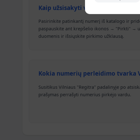
Kaip užsisakyti valstybinį numerį?
Pasirinkite patinkantį numerį iš katalogo ir prid
paspauskite ant krepšelio ikonos → "Pirkti" → u
duomenis ir išsiųskite pirkimo užklausą.
Kokia numerių perleidimo tvarka V
Susitikus Vilniaus "Regitra" padalinyje po atsi
prašymas perrašyti numerius pirkėjo vardu.