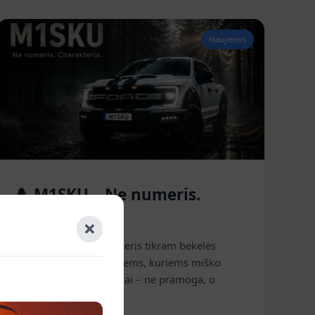
Naujienos
🌲 M1SKU – Ne numeris.
Charakteris.
M1SKU – vardinis numeris tikram bekelės
entuziastui. Sukurtas tiems, kuriems miško
takai, purvas ir nuotykiai – ne pramoga, o
gyvenimo būdas.