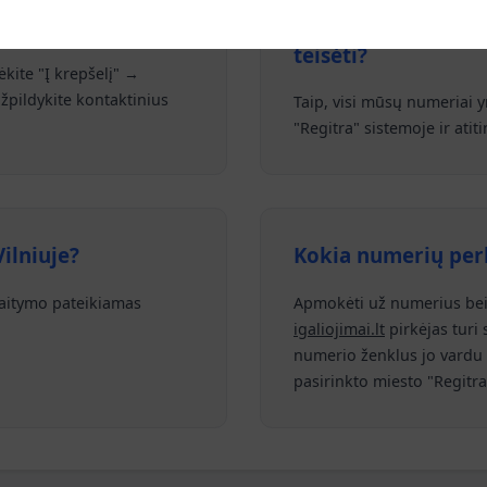
Ar numeriai tinkami
teisėti?
ėkite "Į krepšelį" →
žpildykite kontaktinius
Taip, visi mūsų numeriai yr
"Regitra" sistemoje ir atit
ilniuje?
Kokia numerių per
skaitymo pateikiamas
Apmokėti už numerius bei 
igaliojimai.lt
pirkėjas turi 
numerio ženklus jo vardu (o
pasirinkto miesto "Regitra