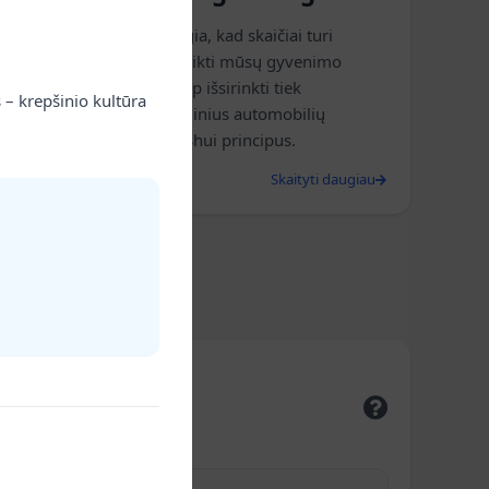
Feng Shui mokslas teigia, kad skaičiai turi
energiją, kuri gali paveikti mūsų gyvenimo
kokybę. Sužinokite, kaip išsirinkti tiek
 – krepšinio kultūra
standartinius, tiek vardinius automobilių
numerius pagal Feng Shui principus.
2025 m. balandžio 20 d.
Skaityti daugiau