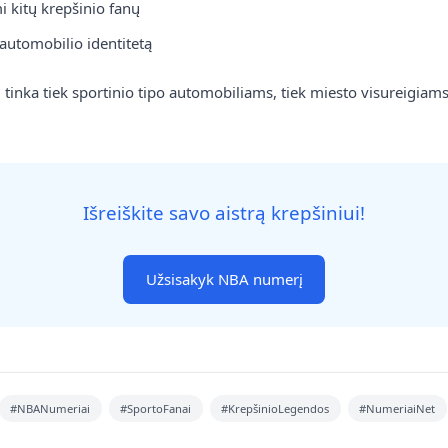
i kitų krepšinio fanų
kolekcijoje
automobilio identitetą
Atraskite, kokie automobilių numerių deriniai
šiuo metu labiausiai traukia dėmesį ir kodėl.
tinka tiek sportinio tipo automobiliams, tiek miesto visureigiams
2025 m. gegužės 5 d.
Skaityti daugiau
Išreiškite savo aistrą krepšiniui!
1
2
Užsisakyk NBA numerį
ausimai (DUK)
#NBANumeriai
#SportoFanai
#KrepšinioLegendos
#NumeriaiNet