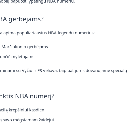
obilį papuošti ypatingu NBA numeriu.
70% nuolaidos unikaliausiems automobilių
numeriams. NBA, NFS, vardiniai ir ne tik – dabar
už neįtikėtinas kainas!
BA gerbėjams?
2025 m. spalio 8 d.
Skaityti daugiau
ja apima populiariausius NBA legendų numerius:
 Marčiulionio gerbėjams
Straipsniai
ončić mylėtojams
minami su Vyčiu ir ES vėliava, taip pat jums dovanojame specia
inktis NBA numerį?
eilę krepšiniui kasdien
🎯 TOP 5 populiariausi
rbą savo mėgstamam žaidėjui
numerių deriniai mūsų