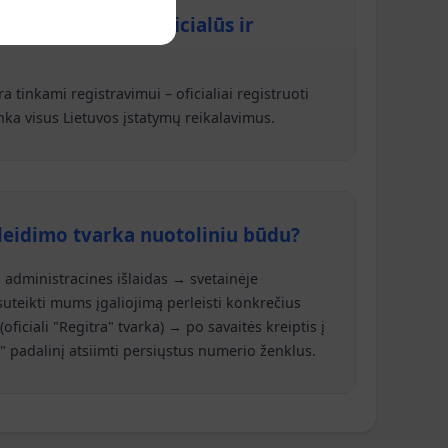
 registravimui, oficialūs ir
a tinkami registravimui – oficialiai registruoti
inka visus Lietuvos įstatymų reikalavimus.
leidimo tvarka nuotoliniu būdu?
administracines išlaidas → svetainėje
suteikti mums įgaliojimą perleisti konkrečius
ficiali "Regitra" tvarka) → po savaitės kreiptis į
" padalinį atsiimti persiųstus numerio ženklus.