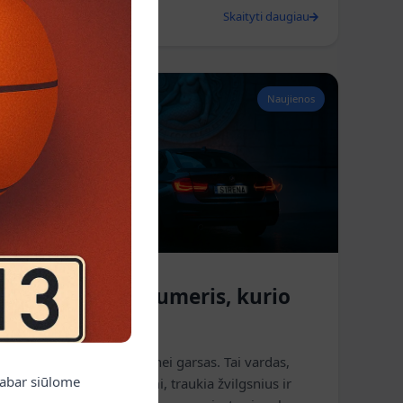
2026 m. birželio 17 d.
Skaityti daugiau
Naujienos
🔥 S1RENA – numeris, kurio
nepamirši
S1RENA – tai daugiau nei garsas. Tai vardas,
dabar siūlome
kuris alsuoja paslaptimi, traukia žvilgsnius ir