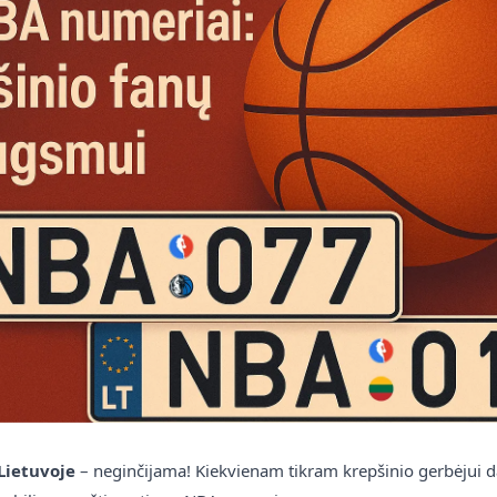
2026 m. birželio 18 d.
Skaityti daugiau
Akcijos
🔥 SPALIO AKCIJA – Iki -70%
nuolaidos išskirtiniams
numeriams!
 Lietuvoje
– neginčijama! Kiekvienam tikram krepšinio gerbėjui 
Paskutinės spalio savaitės – paskutinė proga! Iki