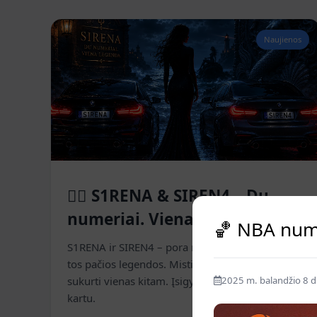
Naujienos
🧜‍♀️ S1RENA & SIREN4 – Du
numeriai. Viena legenda.
🏀 NBA nume
S1RENA ir SIREN4 – pora numerių, gimusių iš
tos pačios legendos. Mistiški, charizmatiški ir
2025 m. balandžio 8 d
sukurti vienas kitam. Įsigykite atskirai arba abu
kartu.