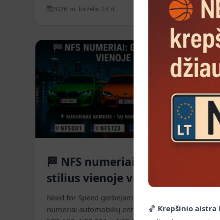
2026 m. birželio 24 d.
Skaityti daugiau
Naujienos
🏁 NFS numeriai: greitis ir
stilius vienoje vietoje
Need for Speed gerbėjams - išskirtiniai NFS
🏀
Krepšinio aistra
numeriai automobilių entuziastams. NFS 001,