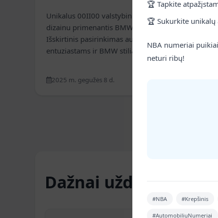
🏆 Tapkite atpažįstam
Unikalus 00II00 valstybinis numeris, savo
🏆 Sukurkite unikalų 
dizainu primenantis BMW priekines groteles.
Išskirtinis pasirinkimas automobilių
NBA numeriai puikiai 
entuziastams ir BMW stiliaus gerbėjams.
neturi ribų!
2025 m. gegužės 8 d.
Skaityti daugiau
Dažnai užduodami kl
#NBA
#Krepšinis
#AutomobiliųNumeriai