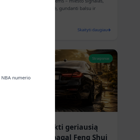
įžiebia vaizduotę. Vieniems – miesto signalas,
kitiems – mitinė būtybė, gundanti balsu ir
išvaizda.
2025 m. gegužės 10 d.
Skaityti daugiau
Straipsniai
lų NBA numerio
📱 Kaip išsirinkti geriausią
auto numerį pagal Feng Shui