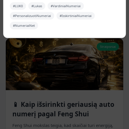
Atraskite, kokie automobilių numerių deriniai šiuo
#LUK0
#Lukas
#VardiniaiNumeriai
metu labiausiai traukia dėmesį ir kodėl.
#PersonalizuotiNumeriai
#IsskirtiniaiNumeriai
2025 m. gegužės 5 d.
Skaityti daugiau
#NumeriaiNet
Straipsniai
📱 Kaip išsirinkti geriausią auto
numerį pagal Feng Shui
Feng Shui mokslas teigia, kad skaičiai turi energiją,