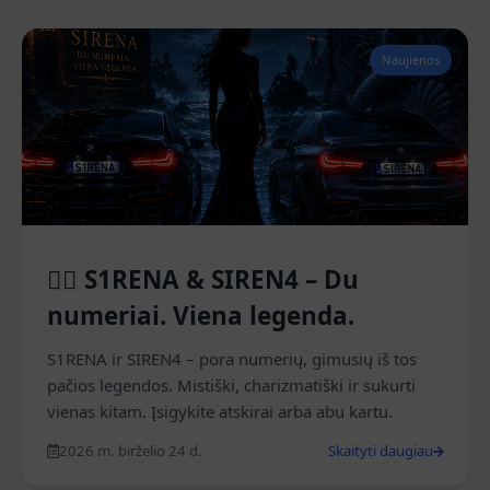
Naujienos
🧜‍♀️ S1RENA & SIREN4 – Du
numeriai. Viena legenda.
S1RENA ir SIREN4 – pora numerių, gimusių iš tos
pačios legendos. Mistiški, charizmatiški ir sukurti
vienas kitam. Įsigykite atskirai arba abu kartu.
2026 m. birželio 24 d.
Skaityti daugiau