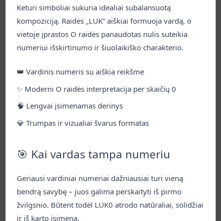
vaizduotę. Vieniems – miesto signalas, kitiems –
Keturi simboliai sukuria idealiai subalansuotą
mitinė būtybė, gundanti balsu ir išvaizda.
kompoziciją. Raidės „LUK“ aiškiai formuoja vardą, o
vietoje įprastos O raidės panaudotas nulis suteikia
2025 m. gegužės 10 d.
Skaityti daugiau
numeriui išskirtinumo ir šiuolaikiško charakterio.
👑 Vardinis numeris su aiškia reikšme
Naujienos
✨ Moderni O raidės interpretacija per skaičių 0
🧠 Lengvai įsimenamas derinys
💎 Trumpas ir vizualiai švarus formatas
🎯 Kai vardas tampa numeriu
✨ Išskirtinis BMW stiliaus
Geriausi vardiniai numeriai dažniausiai turi vieną
bendrą savybę – juos galima perskaityti iš pirmo
numeris – 00II00
žvilgsnio. Būtent todėl LUK0 atrodo natūraliai, solidžiai
Unikalus 00II00 valstybinis numeris, savo dizainu
ir iš karto įsimena.