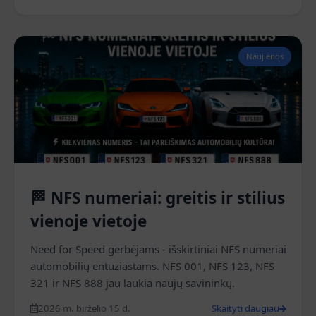
Naujienos
🏁 NFS numeriai: greitis ir stilius
vienoje vietoje
Need for Speed gerbėjams - išskirtiniai NFS numeriai
automobilių entuziastams. NFS 001, NFS 123, NFS
321 ir NFS 888 jau laukia naujų savininkų.
2026 m. birželio 15 d.
Skaityti daugiau