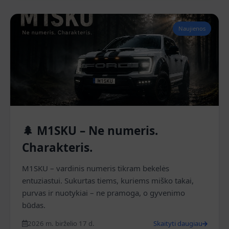
Naujienos
🌲 M1SKU – Ne numeris.
Charakteris.
M1SKU – vardinis numeris tikram bekelės
entuziastui. Sukurtas tiems, kuriems miško takai,
purvas ir nuotykiai – ne pramoga, o gyvenimo
būdas.
2026 m. birželio 17 d.
Skaityti daugiau