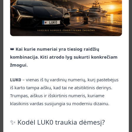
neįtikėtinas kainas!
2025 m. spalio 8 d.
Skaityti daugiau
Naujienos
👑
Kai kurie numeriai yra tiesiog raidžių
kombinacija. Kiti atrodo lyg sukurti konkrečiam
žmogui.
LUK0
– vienas iš tų vardinių numerių, kurį pastebėjus
iš karto tampa aišku, kad tai ne atsitiktinis derinys.
Trumpas, aiškus ir išskirtinis numeris, kuriame
🔥 S1RENA – numeris, kurio
klasikinis vardas susijungia su moderniu dizainu.
nepamirši
✨ Kodėl LUK0 traukia dėmesį?
S1RENA – tai daugiau nei garsas. Tai vardas, kuris
alsuoja paslaptimi, traukia žvilgsnius ir įžiebia