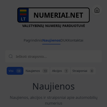
NUMERIAI.NET
LT
VALSTYBINIŲ NUMERIŲ PARDUOTUVĖ
Pagrindinis
Naujienos
DUK
Kontaktai
Visi
Naujienos
Akcijos
Straipsniai
18
13
1
4
Naujienos
Naujienos, akcijos ir straipsniai apie automobilių
numerius