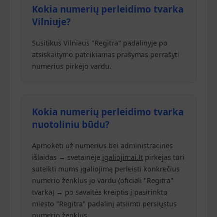
Kokia numerių perleidimo tvarka
Vilniuje?
Susitikus Vilniaus "Regitra" padalinyje po
atsiskaitymo pateikiamas prašymas perrašyti
numerius pirkėjo vardu.
Kokia numerių perleidimo tvarka
nuotoliniu būdu?
Apmokėti už numerius bei administracines
išlaidas → svetainėje
igaliojimai.lt
pirkėjas turi
suteikti mums įgaliojimą perleisti konkrečius
numerio ženklus jo vardu (oficiali "Regitra"
tvarka) → po savaitės kreiptis į pasirinkto
miesto "Regitra" padalinį atsiimti persiųstus
numerio ženklus.