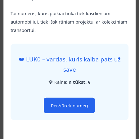
primenantis BMW priekines groteles. Išskirtinis
pasirinkimas automobilių entuziastams ir BMW
Tai numeris, kuris puikiai tinka tiek kasdieniam
stiliaus gerbėjams.
automobiliui, tiek išskirtiniam projektui ar kolekciniam
2025 m. gegužės 8 d.
Skaityti daugiau
transportui.
👑 LUK0 – vardas, kuris kalba pats už
Straipsniai
save
💎 Kaina:
n tūkst. €
Peržiūrėti numerį
🎯 TOP 5 populiariausi numerių
deriniai mūsų kolekcijoje